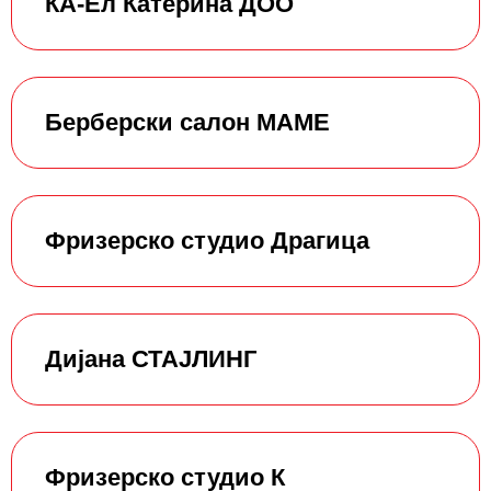
КА-Ел Катерина ДОО
Берберски салон МАМЕ
Фризерско студио Драгица
Дијана СТАЈЛИНГ
Фризерско студио К