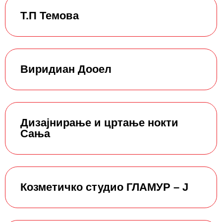
Т.П Темова
Виридиан Дооел
Дизајнирање и цртање нокти
Сања
Козметичко студио ГЛАМУР – Ј