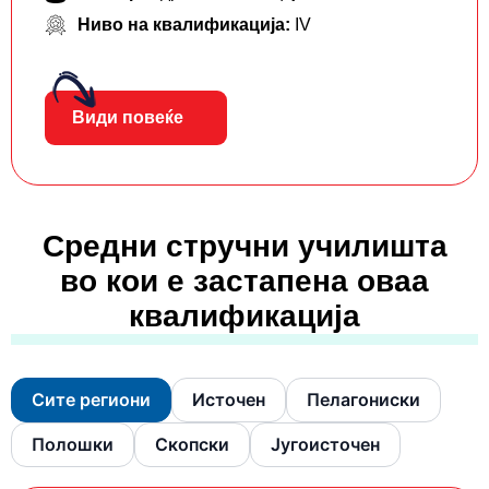
Ниво на квалификација:
IV
Види повеќе
Средни стручни училишта
во кои е застапена оваа
квалификација
Сите региони
Источен
Пелагониски
Полошки
Скопски
Југоисточен