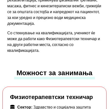
рехабилитација; применува физикални третмани,
масажа, фитнес и кинезитераписки вежби, грижејќи
се за општата состојба и напредокот на пациентот,
за кои уредно и прецизно води медицинска
документација.
Со стекнување на квалификацијатa, ученикот ќе
може да работи како Физиотерапевтски техничар и
на други работни места, согласно со
квалификацијата.
Можност за занимања
Физиотерапевтски техничар
Сектор:
Здравство и социјална заштита