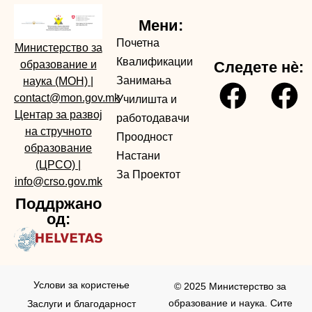
Мени:
Почетна
Министерство за
Квалификации
образование и
Следете нè:
Занимања
наука (МОН)
|
contact@mon.gov.mk
Училишта и
Центар за развој
работодавачи
на стручното
Проодност
образование
Настани
(ЦРСО)
|
За Проектот
info@crso.gov.mk
Поддржано
од:
Услови за користењe
© 2025 Министерство за
образование и наука. Сите
Заслуги и благодарност