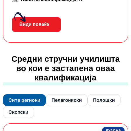
Види повеќе
Средни стручни училишта
во кои е застапена оваа
квалификација
Сите региони
Пелагониски
Полошки
Скопски
ДУАЛНА