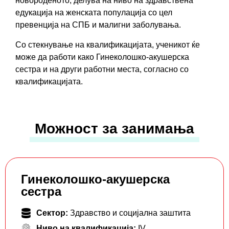
новороденото; делува на ниво на здравствена
едукација на женската популација со цел
превенција на СПБ и малигни заболувања.
Со стекнување на квалификацијатa, ученикот ќе
може да работи како Гинеколошко-акушерска
сестра и на други работни места, согласно со
квалификацијата.
Можност за занимања
Гинеколошко-акушерска
сестра
Сектор:
Здравство и социјална заштита
Ниво на квалификација:
IV