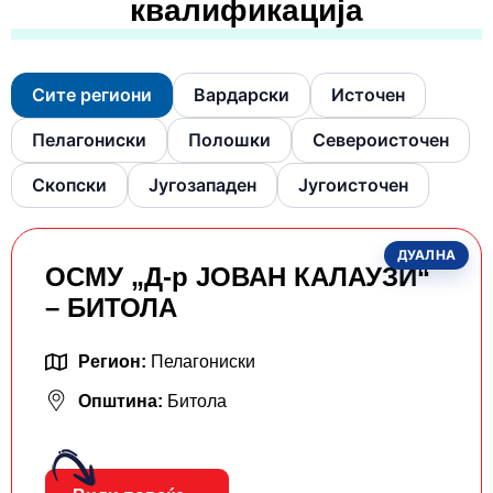
квалификација
Сите региони
Вардарски
Источен
Пелагониски
Полошки
Североисточен
Скопски
Југозападен
Југоисточен
ДУАЛНА
ОСМУ „Д-р ЈОВАН КАЛАУЗИ“
– БИТОЛА
Регион:
Пелагониски
Општина:
Битола