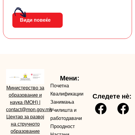
Види повеќе
Мени:
Почетна
Министерство за
Квалификации
образование и
Следете нè:
Занимања
наука (МОН)
|
contact@mon.gov.mk
Училишта и
Центар за развој
работодавачи
на стручното
Проодност
образование
Настани