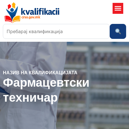
Училишта
НАЗИВ НА КВАЛИФИКАЦИЈАТА
Фармацевтски
тeхничар