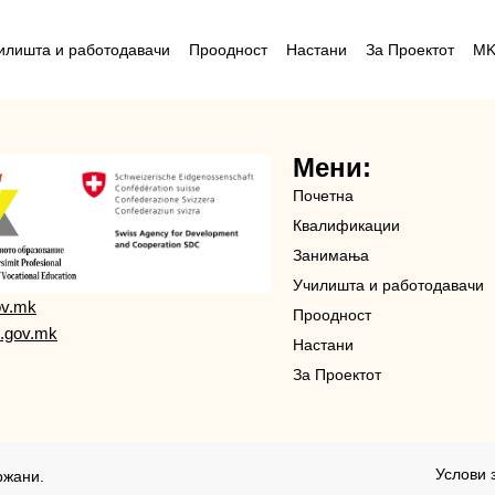
илишта и работодавачи
Проодност
Настани
За Проектот
M
Мени:
Почетна
Квалификации
Занимања
Училишта и работодавачи
ov.mk
Проодност
.gov.mk
Настани
За Проектот
Услови 
ржани.