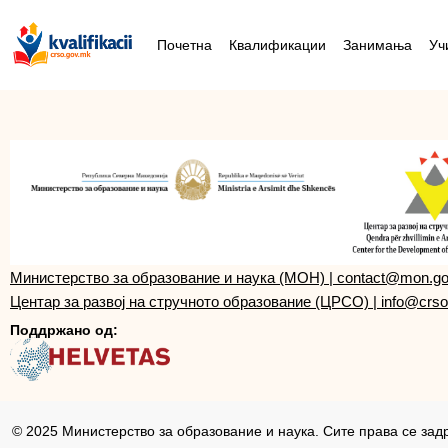
Почетна
Квалификации
Занимања
Уч
Министерство за образование и наука (МОН)
|
contact@mon.g
Центар за развој на стручното образование (ЦРСО)
|
info@crso
Поддржано од:
© 2025 Министерство за образование и наука. Сите права се зад