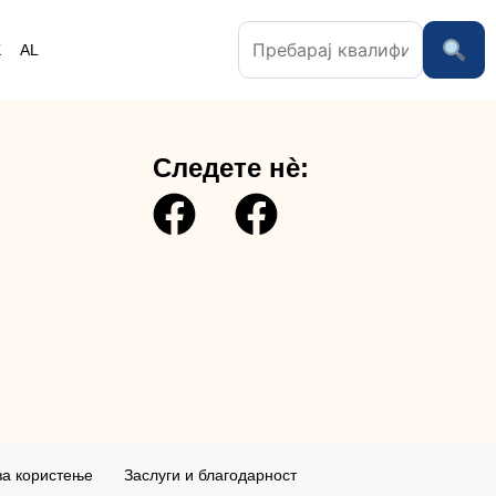
K
AL
Следете нè:
за користењe
Заслуги и благодарност