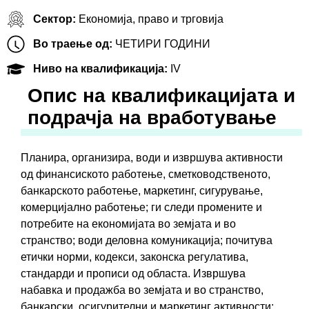
Сектор:
Економија, право и трговија
Во траење од:
ЧЕТИРИ ГОДИНИ
Ниво на квалификација:
IV
Oпис на квалификацијата и
подрачја на вработување
Планира, организира, води и извршува активности
од финансиското работење, сметководственото,
банкарското работење, маркетинг, сигурување,
комерцијално работење; ги следи промените и
потребите на економијата во земјата и во
странство; води деловна комуникација; почитува
етички норми, кодекси, законска регулатива,
стандарди и прописи од областа. Извршува
набавка и продажба во земјата и во странство,
банкарски, осигурителни и маркетинг активности;