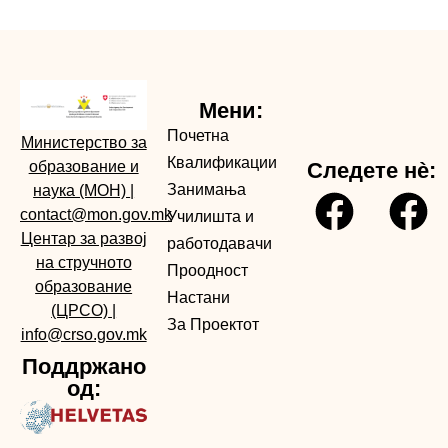
Мени:
Почетна
Министерство за
Квалификации
образование и
Следете нè:
Занимања
наука (МОН)
|
contact@mon.gov.mk
Училишта и
Центар за развој
работодавачи
на стручното
Проодност
образование
Настани
(ЦРСО)
|
За Проектот
info@crso.gov.mk
Поддржано
од: