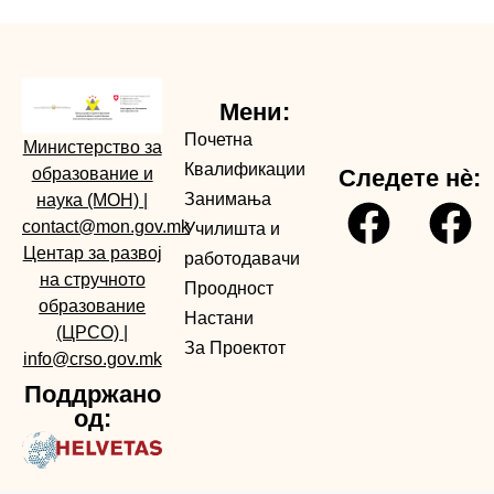
Мени:
Почетна
Министерство за
Квалификации
образование и
Следете нè:
Занимања
наука (МОН)
|
contact@mon.gov.mk
Училишта и
Центар за развој
работодавачи
на стручното
Проодност
образование
Настани
(ЦРСО)
|
За Проектот
info@crso.gov.mk
Поддржано
од: