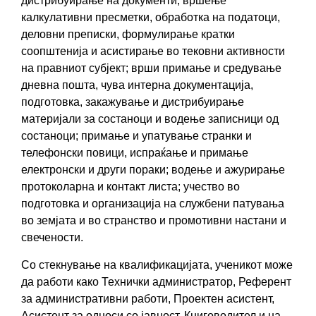
дистрибуирање на документи, вршење
калкулативни пресметки, обработка на податоци,
деловни преписки, формулирање кратки
соопштенија и асистирање во тековни активности
на правниот субјект; врши примање и средување
дневна пошта, чува интерна документација,
подготовка, закажување и дистрибуирање
материјали за состаноци и водење записници од
состаноци; примање и упатување странки и
телефонски повици, испраќање и примање
електронски и други пораки; водење и ажурирање
протоколарна и контакт листа; учество во
подготовка и организација на службени патувања
во земјата и во странство и промотивни настани и
свечености.
Со стекнување на квалификацијата, ученикот може
да работи како Технички администратор, Референт
за административни работи, Проектен асистент,
Асистент за односи со јавност, Книговодител и на