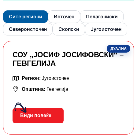
Сите региони
Источен
Пелагониски
Североисточен
Скопски
Југоисточен
ДУАЛНА
СОУ „ЈОСИФ ЈОСИФОВСКИ“ –
ГЕВГЕЛИЈА
Регион:
Југоисточен
Општина:
Гевгелија
Види повеќе