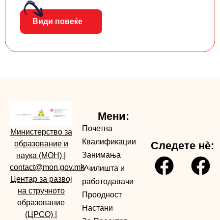
Види повеќе
Мени:
Почетна
Министерство за
Квалификации
образование и
Следете нè:
Занимања
наука (МОН)
|
contact@mon.gov.mk
Училишта и
Центар за развој
работодавачи
на стручното
Проодност
образование
Настани
(ЦРСО)
|