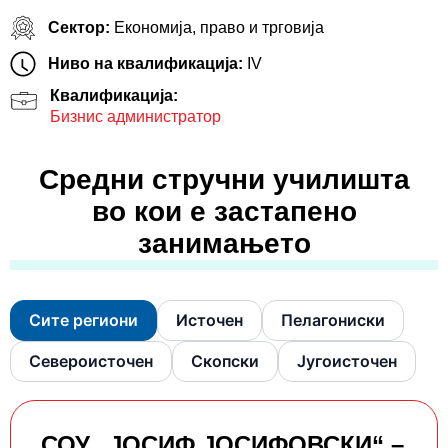
Сектор:
Економија, право и трговија
Ниво на квалификација:
IV
Квалификација:
Бизнис администратор
Средни стручни училишта
во кои е застапено
занимањето
Сите региони
Источен
Пелагониски
Североисточен
Скопски
Југоисточен
СОУ „ЈОСИФ ЈОСИФОВСКИ“ –