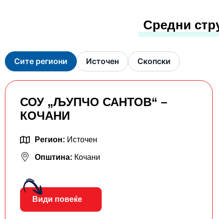
Средни стр
Сите региони
Источен
Скопски
СОУ „ЉУПЧО САНТОВ“ –
КОЧАНИ
Регион:
Источен
Општина:
Кочани
Види повеќе