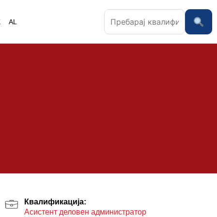
K
AL
Квалификација:
Асистент деловен администратор