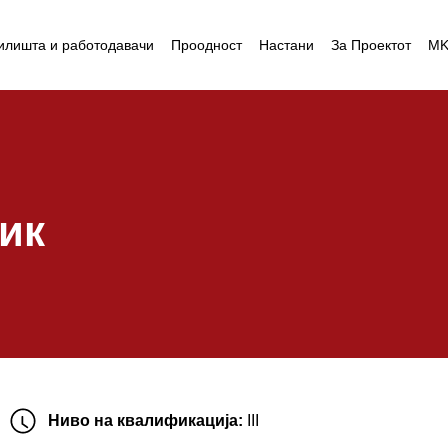
илишта и работодавачи
Проодност
Настани
За Проектот
M
ик
Ниво на квалификација:
III