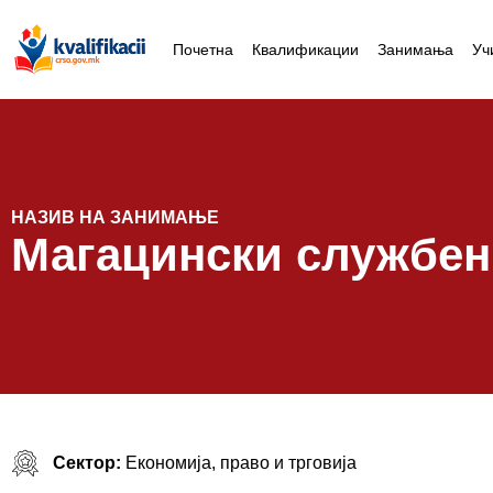
Почетна
Квалификации
Занимања
Уч
НАЗИВ НА ЗАНИМАЊЕ
Магацински службен
Сектор:
Економија, право и трговија