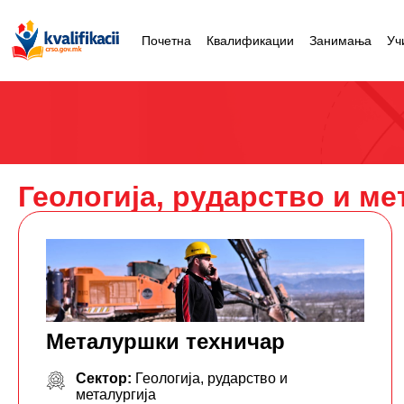
Почетна
Квалификации
Занимања
Уч
Геологија, рударство и ме
Металуршки техничар
Сектор:
Геологија, рударство и
металургија