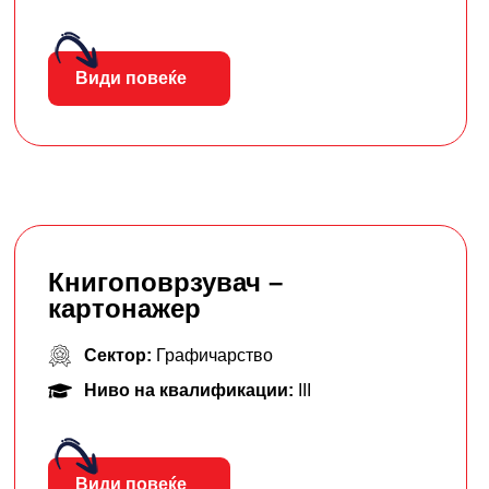
Види повеќе
Книгоповрзувач –
картонажер
Сектор:
Графичарство
Ниво на квалификации:
III
Види повеќе