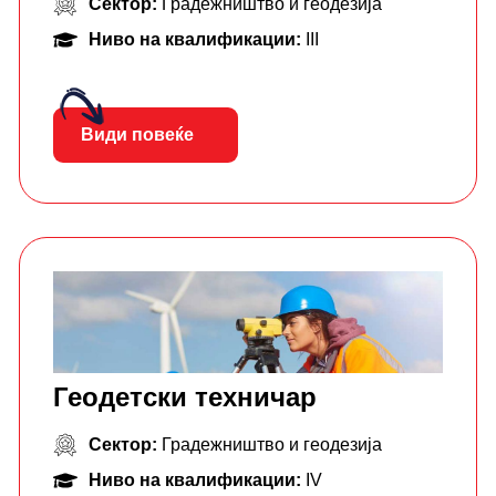
Сектор:
Градежништво и геодезија
Ниво на квалификации:
III
Види повеќе
Геодетски техничар
Сектор:
Градежништво и геодезија
Ниво на квалификации:
IV