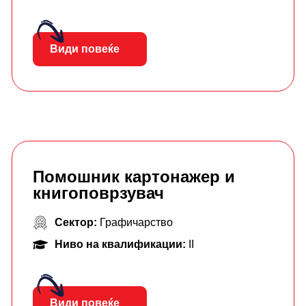
Види повеќе
Помошник картонажер и
книгоповрзувач
Сектор:
Графичарство
Ниво на квалификации:
II
Види повеќе