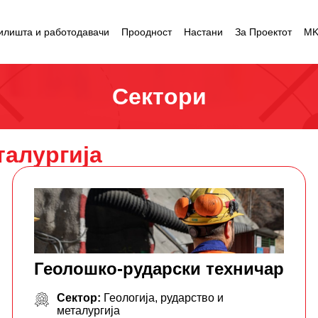
илишта и работодавачи
Проодност
Настани
За Проектот
M
Сектори
талургија
Геолошко-рударски техничар
Сектор:
Геологија, рударство и
металургија