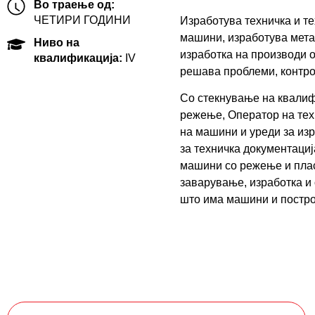
Во траење од:
ЧЕТИРИ ГОДИНИ
Изработува техничка и т
машини, изработува метал
Ниво на
изработка на производи 
квалификација:
IV
решава проблеми, контрол
Со стекнување на квалифи
режење, Оператор на тех
на машини и уреди за из
за техничка документаци
машини со режење и плас
заварување, изработка и
што има машини и постро