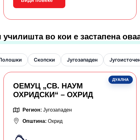
Види повеќе
 училишта во кои е застапена ова
Полошки
Скопски
Југозападен
Југоисточе
ДУАЛНА
ОЕМУЦ „СВ. НАУМ
ОХРИДСКИ“ – ОХРИД
Регион:
Југозападен
Општина:
Охрид