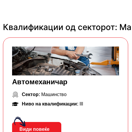
Квалификации од секторот: М
Автомеханичар
Сектор:
Машинство
Ниво на квалификации:
III
Види повеќе