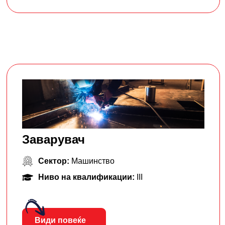
Заварувач
Сектор:
Машинство
Ниво на квалификации:
III
Види повеќе