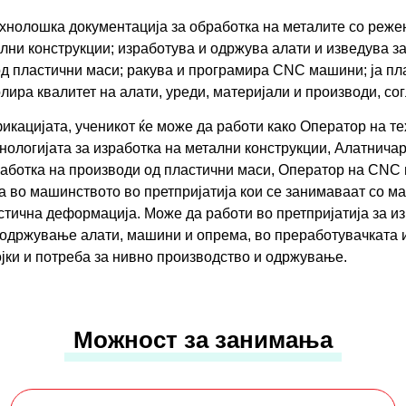
ехнолошка документација за обработка на металите со реже
ни конструкции; изработува и одржува алати и изведува за
од пластични маси; ракува и програмира CNC машини; ја пла
ира квалитет на алати, уреди, материјали и производи, со
кацијатa, ученикот ќе може да работи како Оператор на те
нологијата за изработка на метални конструкции, Алатнича
работка на производи од пластични маси, Оператор на CN
ја во машинството во претпријатија кои се занимаваат со 
тична деформација. Може да работи во претпријатија за из
 одржување алати, машини и опрема, во преработувачката и
јки и потреба за нивно производство и одржување.
Можност за занимања