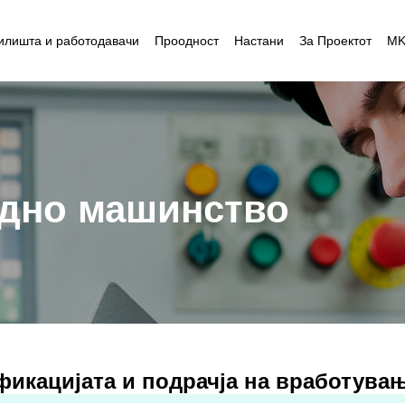
илишта и работодавачи
Проодност
Настани
За Проектот
M
одно машинство
фикацијата и подрачја на вработува