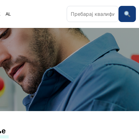
K
AL
ње