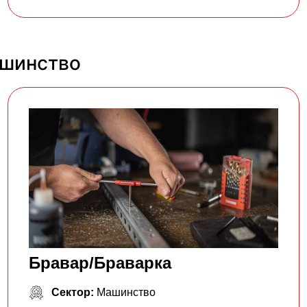
ашинство
Бравар/Браварка
Сектор:
Машинство