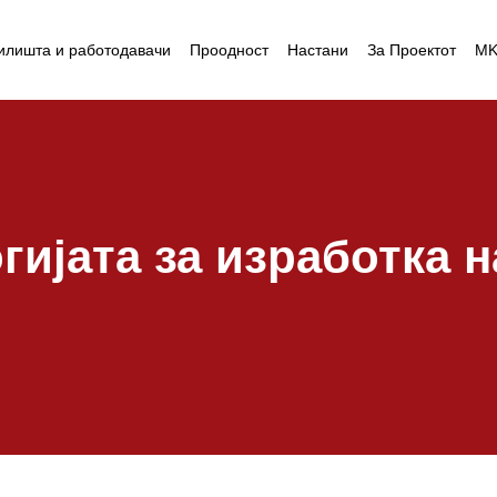
илишта и работодавачи
Проодност
Настани
За Проектот
M
гијата за изработка 