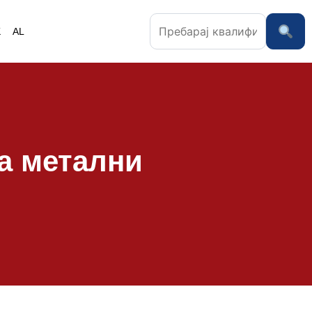
K
AL
на метални