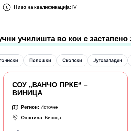
Ниво на квалификација:
IV
учни училишта во кои е застапено
гониски
Полошки
Скопски
Југозападен
СОУ „ВАНЧО ПРКЕ“ –
ВИНИЦА
Регион:
Источен
Општина:
Виница