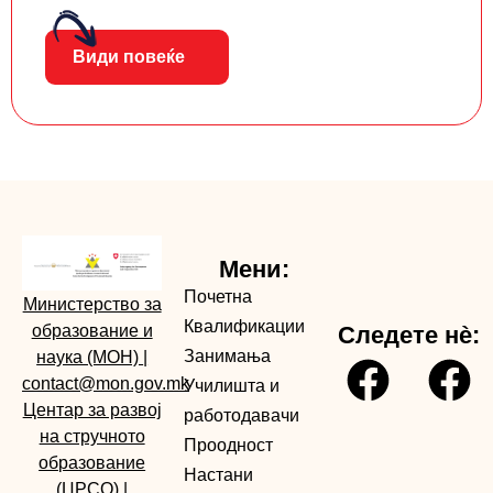
Види повеќе
Мени:
Почетна
Министерство за
Квалификации
образование и
Следете нè:
Занимања
наука (МОН)
|
contact@mon.gov.mk
Училишта и
Центар за развој
работодавачи
на стручното
Проодност
образование
Настани
(ЦРСО)
|