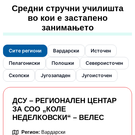
Средни стручни училишта
во кои е застапено
занимањето
Сите региони
Вардарски
Источен
Пелагониски
Полошки
Североисточен
Скопски
Југозападен
Југоисточен
ДСУ – РЕГИОНАЛЕН ЦЕНТАР
ЗА СОО „КОЛЕ
НЕДЕЛКОВСКИ“ – ВЕЛЕС
Регион:
Вардарски