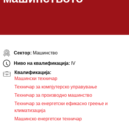
Сектор:
Машинство
Ниво на квалификација:
IV
Квалификација:
Машински техничар
Техничар за компјутерско управување
Техничар за производно машинство
Техничар за енергетски ефикасно греење и
климатизација
Машинско енергетски техничар