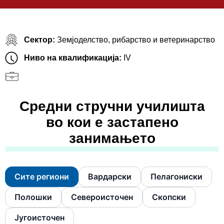
Сектор:
Земјоделство, рибарство и ветеринарство
Ниво на квалификација:
IV
Средни стручни училишта
во кои е застапено
занимањето
Сите региони
Вардарски
Пелагониски
Полошки
Североисточен
Скопски
Југоисточен