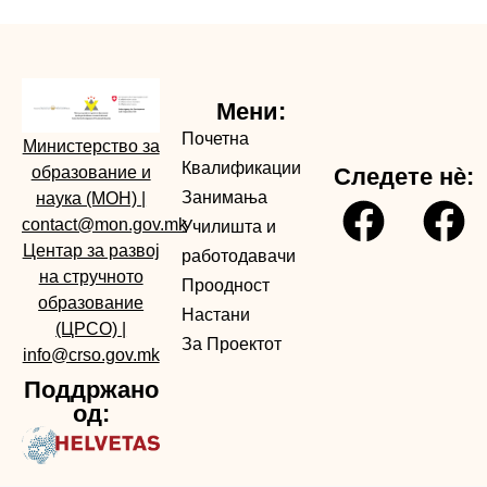
Мени:
Почетна
Министерство за
Квалификации
образование и
Следете нè:
Занимања
наука (МОН)
|
contact@mon.gov.mk
Училишта и
Центар за развој
работодавачи
на стручното
Проодност
образование
Настани
(ЦРСО)
|
За Проектот
info@crso.gov.mk
Поддржано
од: