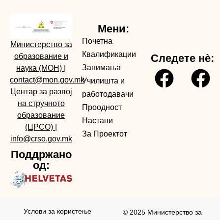
Мени:
Почетна
Министерство за
Квалификации
образование и
Следете нè:
Занимања
наука (МОН)
|
contact@mon.gov.mk
Училишта и
Центар за развој
работодавачи
на стручното
Проодност
образование
Настани
(ЦРСО)
|
За Проектот
info@crso.gov.mk
Поддржано
од:
Услови за користењe
© 2025 Министерство за