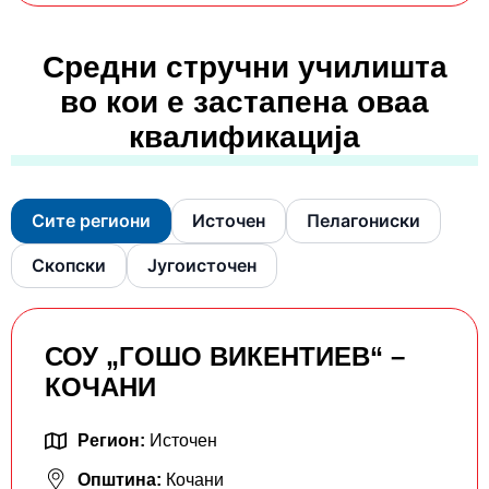
Средни стручни училишта
во кои е застапена оваа
квалификација
Сите региони
Источен
Пелагониски
Скопски
Југоисточен
СОУ „ГОШО ВИКЕНТИЕВ“ –
КОЧАНИ
Регион:
Источен
Општина:
Кочани