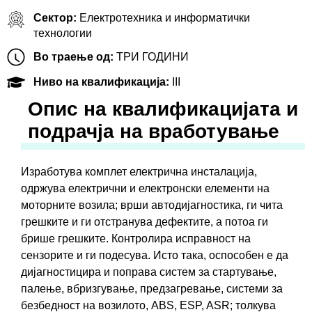
Сектор:
Електротехника и информатички
технологии
Во траење од:
ТРИ ГОДИНИ
Ниво на квалификација:
III
Oпис на квалификацијата и
подрачја на вработување
Изработува комплет електрична инсталација,
одржува електрични и електронски елементи на
моторните возила; врши автодијагностика, ги чита
грешките и ги отстранува дефектите, а потоа ги
брише грешките. Контролира исправност на
сензорите и ги подесува. Исто така, оспособен е да
дијагностицира и поправа систем за стaртyвaњe,
палење, вбризгување, предзагревање, системи за
безбедност на возилото, ABS, ESP, ASR; толкува