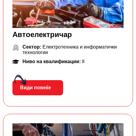
Aвтоелектричар
Сектор:
Електротехника и информатички
технологии
Ниво на квалификации:
II
Види повеќе