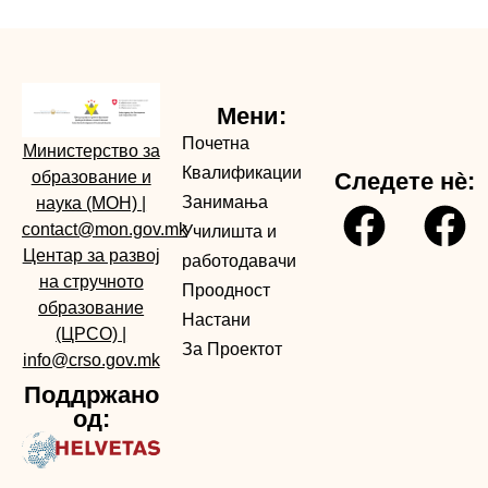
Мени:
Почетна
Министерство за
Квалификации
образование и
Следете нè:
Занимања
наука (МОН)
|
contact@mon.gov.mk
Училишта и
Центар за развој
работодавачи
на стручното
Проодност
образование
Настани
(ЦРСО)
|
За Проектот
info@crso.gov.mk
Поддржано
од: