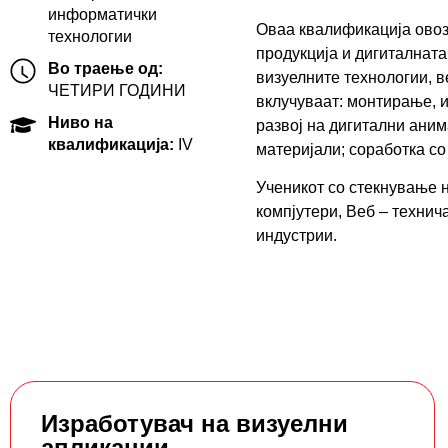
информатички
Оваа квалификација овоз
технологии
продукција и дигиталната
Во траење од:
визуелните технологии, 
ЧЕТИРИ ГОДИНИ
вклучуваат: монтирање, 
Ниво на
развој на дигитални аним
квалификација:
IV
материјали; соработка со
Ученикот со стекнување н
компјутери, Веб – технич
индустрии.
Изработувач на визуелни
апликации