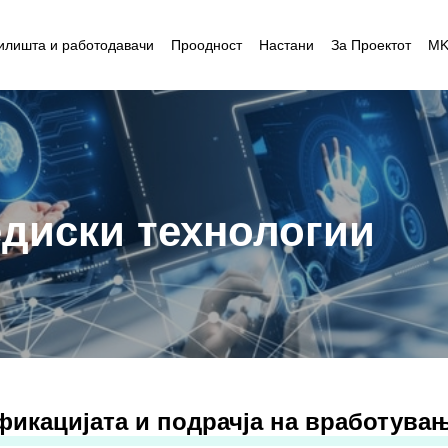
илишта и работодавачи
Проодност
Настани
За Проектот
M
едиски технологии
фикацијата и подрачја на вработува