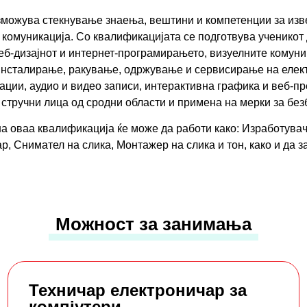
можува стекнување знаења, вештини и компетенции за изв
 комуникација. Со квалификацијата се подготвува ученикот 
веб-дизајнот и интернет-програмирањето, визуелните комун
инсталирање, ракување, одржување и сервисирање на елек
ации, аудио и видео записи, интерактивна графика и веб-п
 стручни лица од сродни области и примена на мерки за бе
а оваа квалификација ќе може да работи како: Изработувач
ар, Снимател на слика, Монтажер на слика и тон, како и да 
Можност за занимања
Техничар електроничар за
компјутери