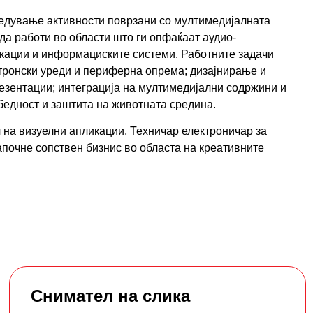
едување активности поврзани со мултимедијалната
да работи во области што ги опфаќаат аудио-
икации и информациските системи. Работните задачи
тронски уреди и периферна опрема; дизајнирање и
резентации; интеграција на мултимедијални содржини и
збедност и заштита на животната средина.
 на визуелни апликации, Техничар електроничар за
започне сопствен бизнис во областа на креативните
Снимател на слика