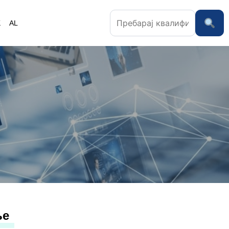
K
AL
ње