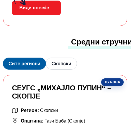
Види повеќе
Средни стручни
Сите региони
Скопски
ДУАЛНА
СЕУГС „МИХАЈЛО ПУПИН“ –
СКОПЈЕ
Регион:
Скопски
Општина:
Гази Баба (Скопје)