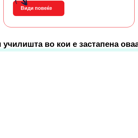
Види повеќе
 училишта во кои е застапена ова