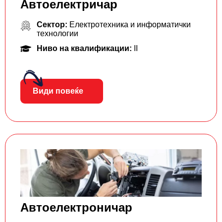
Aвтоелектричар
Сектор:
Електротехника и информатички
технологии
Ниво на квалификации:
II
Види повеќе
Автоелектроничар