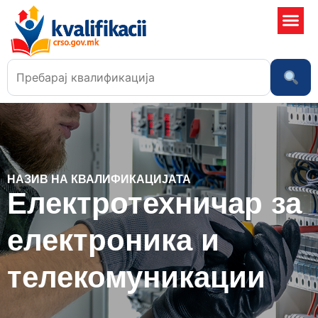
Училишта
НАЗИВ НА КВАЛИФИКАЦИЈАТА
Електротехничар за
електроника и
телекомуникации