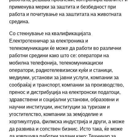
применува мерки за заштита и безбедност при
работа и почитување на заштитата на животната
средина.
Со стекнување на квалификацијата
Електротехничар за електроника и
телекомуникации ќе може да работи во различни
работни средини како што се: оператори на
мобилна телефонија, телекомуникациски
оператори, радиотелевизиски куќи и станици,
медиуми, установи за јавни услуги, компании за
сообраќај и транспорт, компании за производство,
пренос и дистрибуција на електронски податоци,
здравствени и социјални установи, образовни и
научни институции, институции за туризам и
угостителство, компании за земјоделие и
хортикултура, филмска индустрија и други, а може
да развива и сопствен бизнис. Исто така, ќе може
да извршува работни задачи како: Техничар за