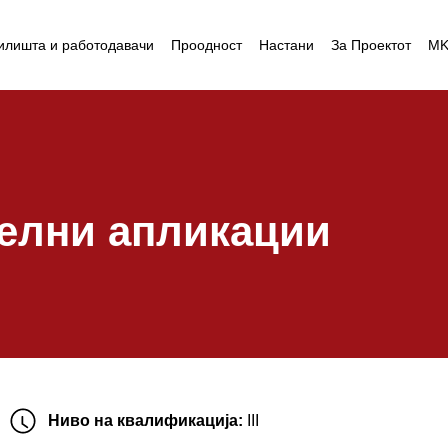
илишта и работодавачи
Проодност
Настани
За Проектот
M
уелни апликации
Ниво на квалификација:
III