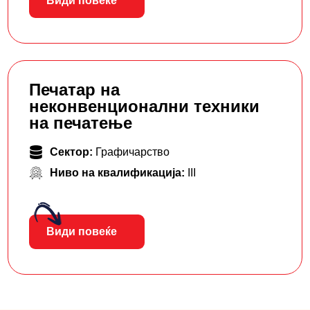
Види повеќе
Печатар на
неконвенционални техники
на печатење
Сектор:
Графичарство
Ниво на квалификација:
III
Види повеќе