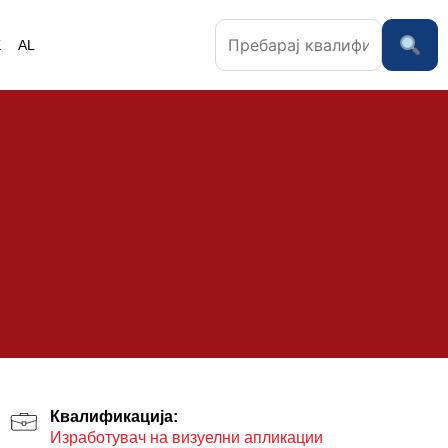
K
AL
Квалификација:
Изработувач на визуелни апликации