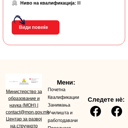
Ниво на квалификација:
III
Види повеќе
Мени:
Почетна
Министерство за
Квалификации
образование и
Следете нè:
Занимања
наука (МОН)
|
contact@mon.gov.mk
Училишта и
Центар за развој
работодавачи
на стручното