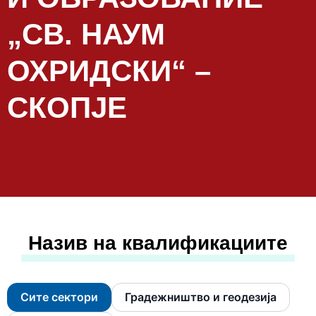
„СВ. НАУМ
ОХРИДСКИ“ –
СКОПЈЕ
Назив на квалификациите
Сите сектори
Градежништво и геодезија