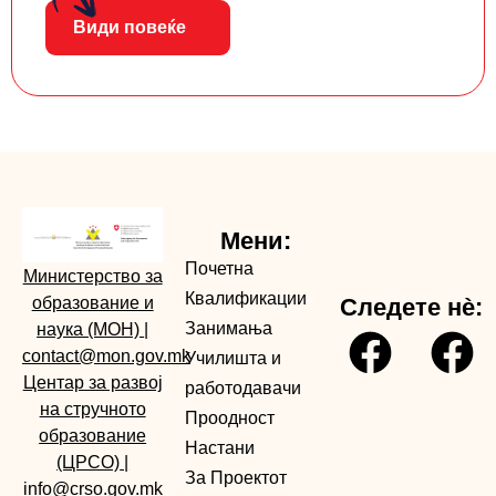
Види повеќе
Мени:
Почетна
Министерство за
Квалификации
образование и
Следете нè:
Занимања
наука (МОН)
|
contact@mon.gov.mk
Училишта и
Центар за развој
работодавачи
на стручното
Проодност
образование
Настани
(ЦРСО)
|
За Проектот
info@crso.gov.mk