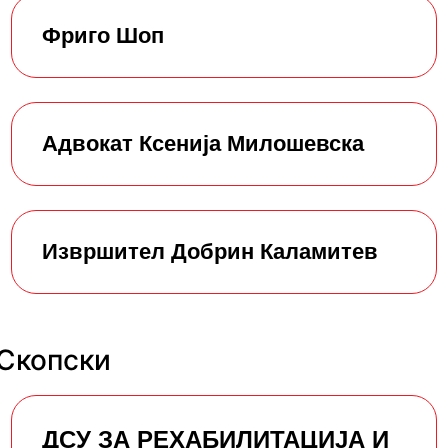
Фриго Шоп
Адвокат Ксенија Милошевска
Извршител Добрин Каламитев
 Скопски
ДСУ ЗА РЕХАБИЛИТАЦИЈА И