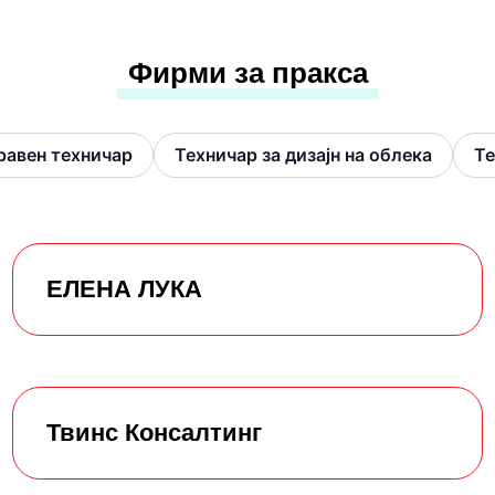
Фирми за пракса
равен техничар
Техничар за дизајн на облека
Те
ЕЛЕНА ЛУКА
Твинс Консалтинг