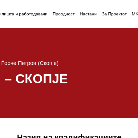
илишта и работодавачи
Проодност
Настани
За Проектот
M
Ѓорче Петров (Скопје)
 – СКОПЈЕ
Назив на квалификациите