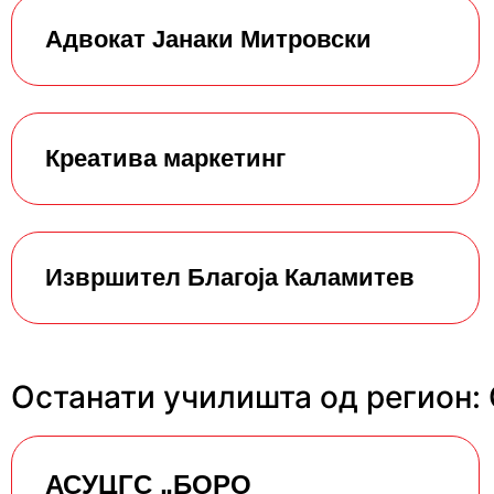
Адвокат Јанаки Митровски
Креатива маркетинг
Извршител Благоја Каламитев
Останати училишта од регион:
АСУЦГС „БОРО