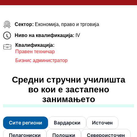
Сектор:
Економија, право и трговија
Ниво на квалификација:
IV
Квалификација:
Правен техничар
Бизнис администратор
Средни стручни училишта
во кои е застапено
занимањето
Сите региони
Вардарски
Источен
Пелагониски
Полошки
Североисточен