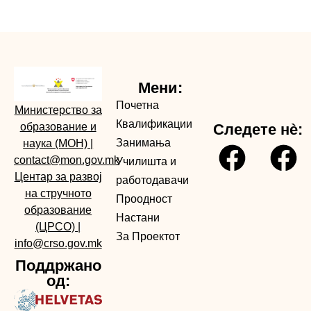
Мени:
Почетна
Министерство за
Квалификации
образование и
Следете нè:
Занимања
наука (МОН)
|
contact@mon.gov.mk
Училишта и
Центар за развој
работодавачи
на стручното
Проодност
образование
Настани
(ЦРСО)
|
За Проектот
info@crso.gov.mk
Поддржано
од: