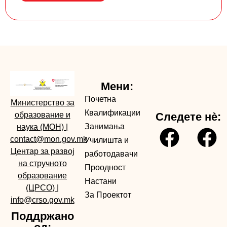
Мени:
Почетна
Министерство за
Квалификации
образование и
Следете нè:
Занимања
наука (МОН)
|
contact@mon.gov.mk
Училишта и
Центар за развој
работодавачи
на стручното
Проодност
образование
Настани
(ЦРСО)
|
За Проектот
info@crso.gov.mk
Поддржано