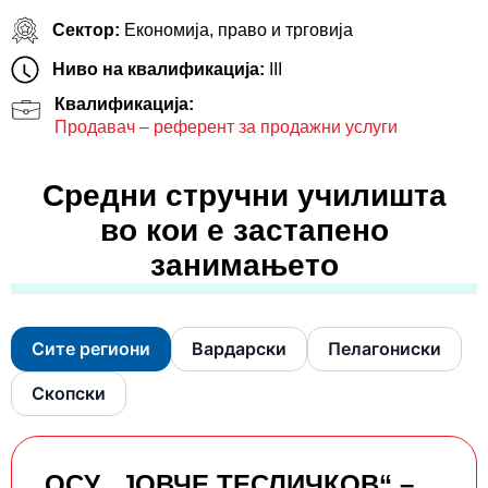
Сектор:
Економија, право и трговија
Ниво на квалификација:
III
Квалификација:
Продавач – референт за продажни услуги
Средни стручни училишта
во кои е застапено
занимањето
Сите региони
Вардарски
Пелагониски
Скопски
ОСУ „ЈОВЧЕ ТЕСЛИЧКОВ“ –