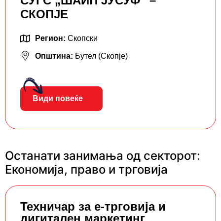
СУГС „ШАИП ЈУСУФ“ –
СКОПЈЕ
Регион:
Скопски
Општина:
Бутел (Скопје)
Види повеќе
Останати занимања од секторот:
Економија, право и трговија
Teхничар за е-трговија и
дигитален маркетинг