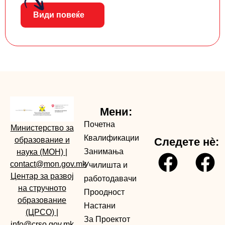
Види повеќе
Мени:
Почетна
Министерство за
Квалификации
образование и
Следете нè:
Занимања
наука (МОН)
|
contact@mon.gov.mk
Училишта и
Центар за развој
работодавачи
на стручното
Проодност
образование
Настани
(ЦРСО)
|
За Проектот
info@crso.gov.mk