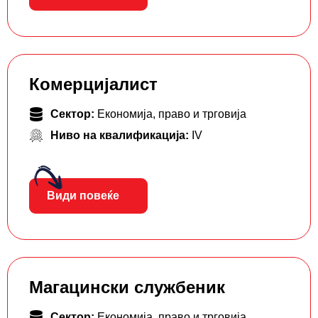
Комерцијалист
Сектор:
Економија, право и трговија
Ниво на квалификација:
IV
Види повеќе
Магацински службеник
Сектор:
Економија, право и трговија