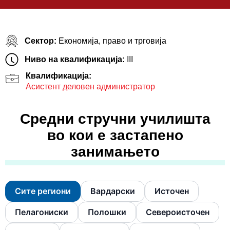
Сектор:
Економија, право и трговија
Ниво на квалификација:
III
Квалификација:
Асистент деловен администратор
Средни стручни училишта
во кои е застапено
занимањето
Сите региони
Вардарски
Источен
Пелагониски
Полошки
Североисточен