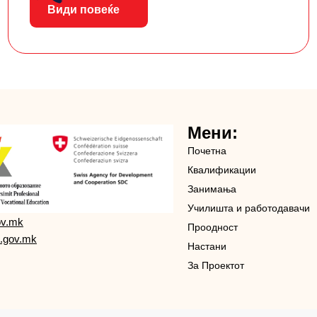
Види повеќе
Мени:
Почетна
Квалификации
Занимања
Училишта и работодавачи
ov.mk
Проодност
.gov.mk
Настани
За Проектот