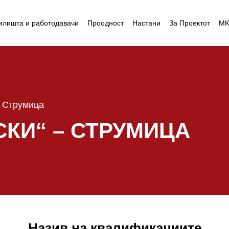
илишта и работодавачи
Проодност
Настани
За Проектот
M
 Струмица
СКИ“ – СТРУМИЦА
Назив на квалификациите