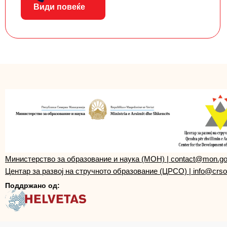
Види повеќе
Министерство за образование и наука (МОН)
|
contact@mon.g
Центар за развој на стручното образование (ЦРСО)
|
info@crso
Поддржано од: