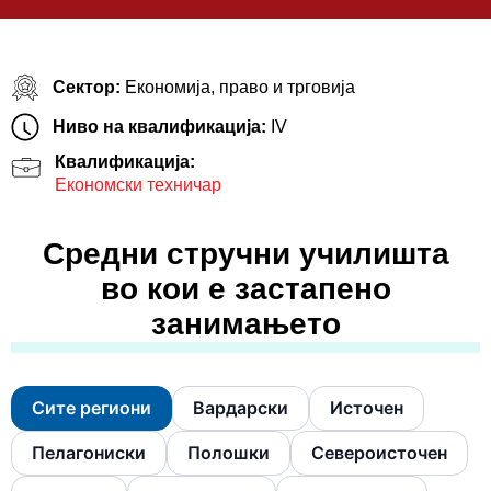
Сектор:
Економија, право и трговија
Ниво на квалификација:
IV
Квалификација:
Економски техничар
Средни стручни училишта
во кои е застапено
занимањето
Сите региони
Вардарски
Источен
Пелагониски
Полошки
Североисточен