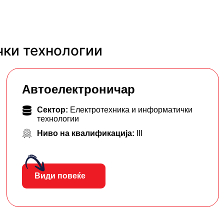
чки технологии
Автоелектроничар
Сектор:
Електротехника и информатички
технологии
Ниво на квалификација:
III
Види повеќе