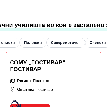
учни училишта во кои е застапено
гониски
Полошки
Североисточен
Скопски
СОМУ „ГОСТИВАР“ –
ГОСТИВАР
Регион:
Полошки
Општина:
Гостивар