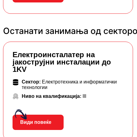
Останати занимања од секторо
Eлектроинсталатер на
јакострујни инсталации до
1KV
Сектор:
Електротехника и информатички
технологии
Ниво на квалификација:
III
Види повеќе