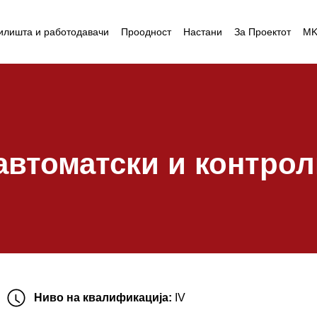
илишта и работодавачи
Проодност
Настани
За Проектот
M
автоматски и контро
Ниво на квалификација:
IV