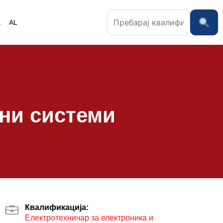
K
AL
лни системи
Квалификација:
Електротехничар за електроника и