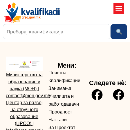
Училишта 
Мени:
Почетна
Министерство за
Квалификации
образование и
Следете нè:
Занимања
наука (МОН)
|
contact@mon.gov.mk
Училишта и
Центар за развој
работодавачи
на стручното
Проодност
образование
Настани
(ЦРСО)
|
За Проектот