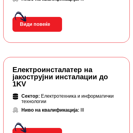
Види повеќе
Електроинсталатер на
јакострујни инсталации до
1KV
Сектор:
Електротехника и информатички
технологии
Ниво на квалификација:
III