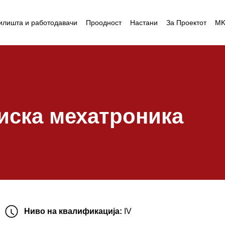
илишта и работодавачи
Проодност
Настани
За Проектот
M
иска мехатроника
Ниво на квалификација:
IV