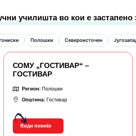
учни училишта во кои е застапено
гониски
Полошки
Североисточен
Југозапа
СОМУ „ГОСТИВАР“ –
ГОСТИВАР
Регион:
Полошки
Општина:
Гостивар
Види повеќе