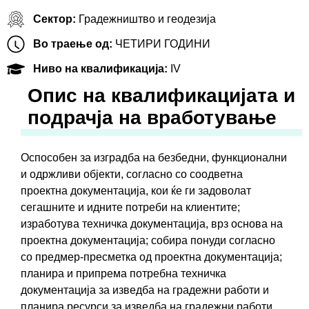
Сектор:
Градежништво и геодезија
Во траење од:
ЧЕТИРИ ГОДИНИ
Ниво на квалификација:
IV
Oпис на квалификацијата и
подрачја на вработување
Оспособен за изградба на безбедни, функционални
и одржливи објекти, согласно со соодветна
проектна документација, кои ќе ги задоволат
сегашните и идните потреби на клиентите;
изработува техничка документација, врз основа на
проектна документација; собира понуди согласно
со предмер-пресметка од проектна документација;
планира и припрема потребна техничка
документација за изведба на градежни работи и
планира ресурси за изведба на градежни работи