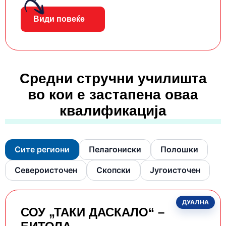
Види повеќе
Средни стручни училишта
во кои е застапена оваа
квалификација
Сите региони
Пелагониски
Полошки
Североисточен
Скопски
Југоисточен
ДУАЛНА
СОУ „ТАКИ ДАСКАЛО“ –