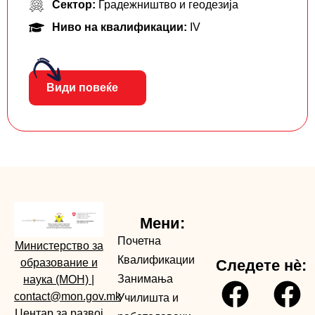
Сектор:
Градежништво и геодезија
Ниво на квалификации:
IV
Види повеќе
Мени:
Почетна
Министерство за
Квалификации
образование и
Следете нè:
Занимања
наука (МОН)
|
contact@mon.gov.mk
Училишта и
Центар за развој