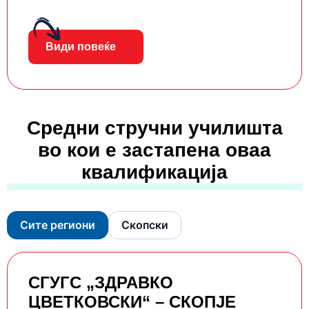
Види повеќе
Средни стручни училишта
во кои е застапена оваа
квалификација
Сите региони
Скопски
СГУГС „ЗДРАВКО
ЦВЕТКОВСКИ“ – СКОПЈЕ