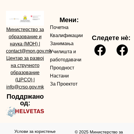
Мени:
Почетна
Министерство за
Квалификации
образование и
Следете нè:
Занимања
наука (МОН)
|
contact@mon.gov.mk
Училишта и
Центар за развој
работодавачи
на стручното
Проодност
образование
Настани
(ЦРСО)
|
За Проектот
info@crso.gov.mk
Поддржано
од:
Услови за користењe
© 2025 Министерство за