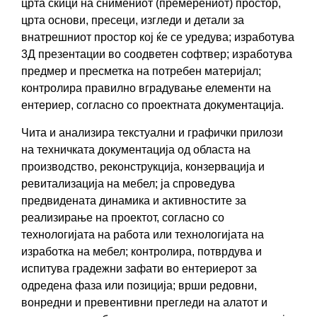
црта скици на снимениот (премерениот) простор,
црта основи, пресеци, изгледи и детали за
внатрешниот простор кој ќе се уредува; изработува
3Д презентации во соодветен софтвер; изработува
предмер и пресметка на потребен материјал;
контролира правилно вградување елементи на
ентериер, согласно со проектната документација.
Чита и анализира текстуални и графички прилози
на техничката документација од областа на
производство, реконструкција, конзервација и
ревитализација на мебел; ја спроведува
предвидената динамика и активностите за
реализирање на проектот, согласно со
технологијата на работа или технологијата на
изработка на мебел; контролира, потврдува и
испитува градежни зафати во ентериерот за
одредена фаза или позиција; врши редовни,
вонредни и превентивни прегледи на алатот и