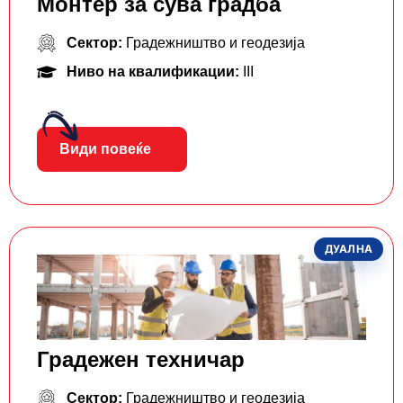
Монтер за сува градба
Сектор:
Градежништво и геодезија
Ниво на квалификации:
III
Види повеќе
ДУАЛНА
Градежен техничар
Сектор:
Градежништво и геодезија