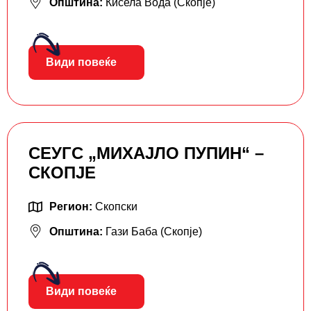
Општина:
Кисела Вода (Скопје)
Види повеќе
СЕУГС „МИХАЈЛО ПУПИН“ –
СКОПЈЕ
Регион:
Скопски
Општина:
Гази Баба (Скопје)
Види повеќе