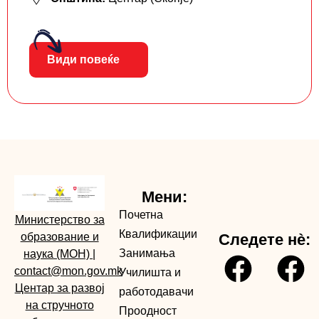
Види повеќе
Мени:
Почетна
Министерство за
Квалификации
образование и
Следете нè:
Занимања
наука (МОН)
|
contact@mon.gov.mk
Училишта и
Центар за развој
работодавачи
на стручното
Проодност