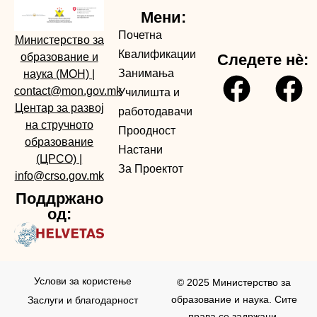
Мени:
Почетна
Министерство за
Квалификации
образование и
Следете нè:
Занимања
наука (МОН)
|
contact@mon.gov.mk
Училишта и
Центар за развој
работодавачи
на стручното
Проодност
образование
Настани
(ЦРСО)
|
За Проектот
info@crso.gov.mk
Поддржано
од:
Услови за користењe
© 2025 Министерство за
образование и наука. Сите
Заслуги и благодарност
права се задржани.