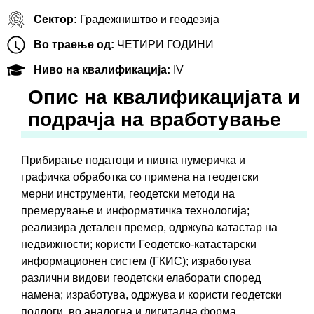
Сектор:
Градежништво и геодезија
Во траење од:
ЧЕТИРИ ГОДИНИ
Ниво на квалификација:
IV
Oпис на квалификацијата и
подрачја на вработување
Прибирање податоци и нивна нумеричка и
графичка обработка со примена на геодетски
мерни инструменти, геодетски методи на
премерување и информатичка технологија;
реализира детален премер, одржува катастар на
недвижности; користи Геодетско-катастарски
информационен систем (ГКИС); изработува
различни видови геодетски елаборати според
намена; изработува, одржува и користи геодетски
подлоги, во аналогна и дигитална форма,