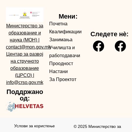
Мени:
Почетна
Министерство за
Квалификации
образование и
Следете нè:
Занимања
наука (МОН)
|
contact@mon.gov.mk
Училишта и
Центар за развој
работодавачи
на стручното
Проодност
образование
Настани
(ЦРСО)
|
За Проектот
info@crso.gov.mk
Поддржано
од:
Услови за користењe
© 2025 Министерство за