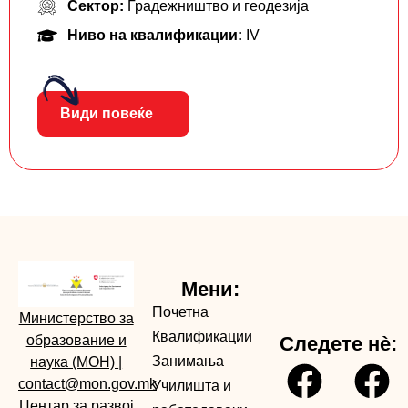
Сектор:
Градежништво и геодезија
Ниво на квалификации:
IV
Види повеќе
Мени:
Почетна
Министерство за
Квалификации
образование и
Следете нè:
Занимања
наука (МОН)
|
contact@mon.gov.mk
Училишта и
Центар за развој