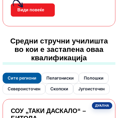
Види повеќе
Средни стручни училишта
во кои е застапена оваа
квалификација
Сите региони
Пелагониски
Полошки
Североисточен
Скопски
Југоисточен
ДУАЛНА
СОУ „ТАКИ ДАСКАЛО“ –