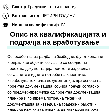
Сектор:
Градежништво и геодезија
Во траење од:
ЧЕТИРИ ГОДИНИ
Ниво на квалификација:
IV
Oпис на квалификацијата и
подрачја на вработување
Оспособен за изградба на безбедни, функционални
и одржливи објекти, согласно со соодветна
проектна документација, кои ќе ги задоволат
сегашните и идните потреби на клиентите;
изработува техничка документација, врз основа на
проектна документација; собира понуди согласно
со предмер-пресметка од проектна документација;
планира и припрема потребна техничка
документација за изведба на градежни работи и
планира ресурси за изведба на градежни работи