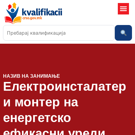
Училишта
НАЗИВ НА ЗАНИМАЊЕ
Електроинсталатер
и монтер на
енергетско
ефикасни уреди