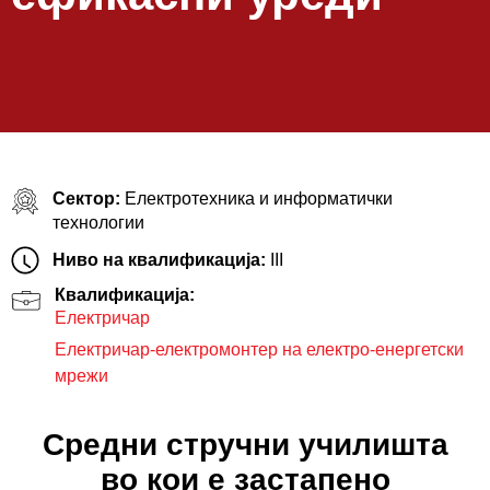
Сектор:
Електротехника и информатички
технологии
Ниво на квалификација:
III
Квалификација:
Електричар
Електричар-електромонтер на електро-енергетски
мрежи
Средни стручни училишта
во кои е застапено