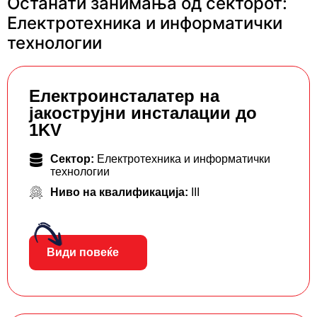
Останати занимања од секторот:
Електротехника и информатички
технологии
Eлектроинсталатер на
јакострујни инсталации до
1KV
Сектор:
Електротехника и информатички
технологии
Ниво на квалификација:
III
Види повеќе