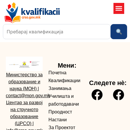
Училишта
Мени:
Почетна
Министерство за
Квалификации
образование и
Следете нè:
Занимања
наука (МОН)
|
contact@mon.gov.mk
Училишта и
Центар за развој
работодавачи
на стручното
Проодност
образование
Настани
(ЦРСО)
|
За Проектот