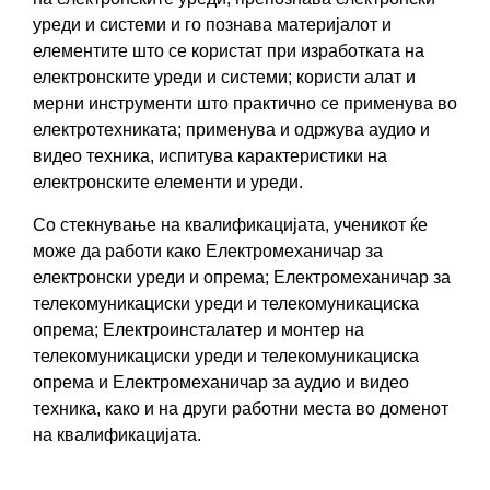
уреди и системи и го познава материјалот и
елементите што се користат при изработката на
електронските уреди и системи; користи алат и
мерни инструменти што практично се применува во
електротехниката; применува и одржува аудио и
видео техника, испитува карактеристики на
електронските елементи и уреди.
Со стекнување на квалификацијатa, ученикот ќе
може да работи како Електромеханичар за
електронски уреди и опрема; Електромеханичар за
телекомуникациски уреди и телекомуникациска
опрема; Електроинсталатер и монтер на
телекомуникациски уреди и телекомуникациска
опрема и Електромеханичар за аудио и видео
техника, како и на други работни места во доменот
на квалификацијата.