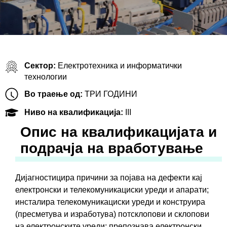
Сектор:
Електротехника и информатички
технологии
Во траење од:
ТРИ ГОДИНИ
Ниво на квалификација:
III
Oпис на квалификацијата и
подрачја на вработување
Дијагностицира причини за појава на дефекти кај
електронски и телекомуникациски уреди и апарати;
инсталира телекомуникациски уреди и конструира
(пресметува и изработува) потсклопови и склопови
на електронските уреди; препознава електронски