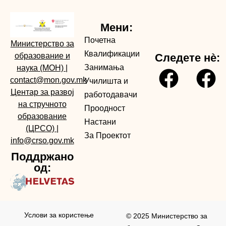
Мени:
Почетна
Министерство за
Квалификации
образование и
Следете нè:
Занимања
наука (МОН)
|
contact@mon.gov.mk
Училишта и
Центар за развој
работодавачи
на стручното
Проодност
образование
Настани
(ЦРСО)
|
За Проектот
info@crso.gov.mk
Поддржано
од:
Услови за користењe
© 2025 Министерство за