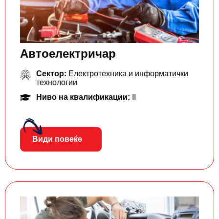
Aвтоелектричар
Сектор:
Електротехника и информатички
технологии
Ниво на квалификации:
II
Види повеќе