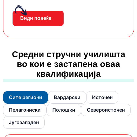
Види повеќе
Средни стручни училишта
во кои е застапена оваа
квалификација
Сите региони
Вардарски
Источен
Пелагониски
Полошки
Североисточен
Југозападен