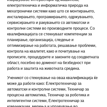
електротехничка и информатичка природа на
мехатронички системи како што се монтирањето,
инсталирањето, програмирањето, одржувањето,
сервисирањето и ракувањето со автоматски и
контролни системи во производните процеси. Со
квалификацијата се стекнуваат компетенции за
планирање, организација, следење и
оптимизирање на работата, решавање проблеми,
контрола на квалитет, како и почитување на
прописите, процедурите и законите од соодветната
област, посебно во доменот на безбедност при
работа и заштита на животната средина.
Ученикот со стекнување на оваа квалификација ќе
може да работи како: Електротехничар за
автоматски и контролни системи, Техничар за
процесна автоматика, Техничар за роботика и
интелигентни системи, Електротехничар за
комуникации, мерења и управување во