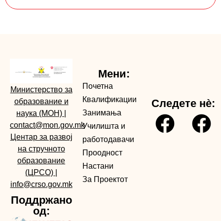
Мени:
Почетна
Министерство за
Квалификации
образование и
Следете нè:
Занимања
наука (МОН)
|
contact@mon.gov.mk
Училишта и
Центар за развој
работодавачи
на стручното
Проодност
образование
Настани
(ЦРСО)
|
За Проектот
info@crso.gov.mk
Поддржано
од: