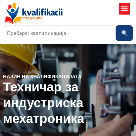
Училишта
НАЗИВ НА КВАЛИФИКАЦИЈАТА
Техничар за
индустриска
мехатроника