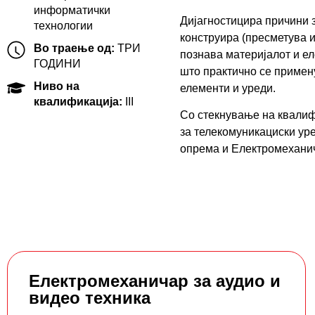
информатички
Дијагностицира причини з
технологии
конструира (пресметува и
Во траење од:
ТРИ
познава материјалот и ел
ГОДИНИ
што практично се примену
Ниво на
елементи и уреди.
квалификација:
III
Со стекнување на квалиф
за телекомуникациски ур
опрема и Електромеханича
Електромеханичар за аудио и
видео техника