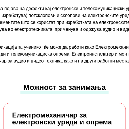
а појава на дефекти кај електронски и телекомуникациски 
 изработува) потсклопови и склопови на електронските уред
ементите што се користат при изработката на електронскит
ва во електротехниката; применува и одржува аудио и виде
икацијатa, ученикот ќе може да работи како Електромехани
еди и телекомуникациска опрема; Електроинсталатер и мон
р за аудио и видео техника, како и на други работни мест
Можност за занимања
Електромеханичар за
електронски уреди и опрема