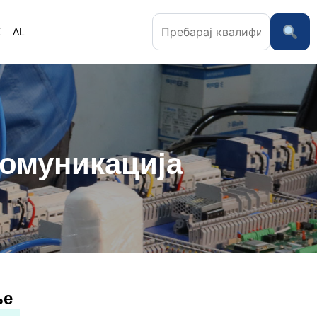
K
AL
комуникација
ње