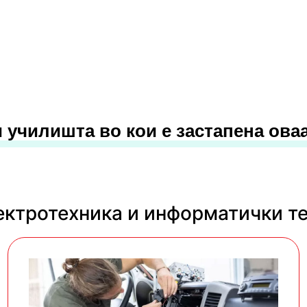
 училишта во кои е застапена ова
ектротехника и информатички т