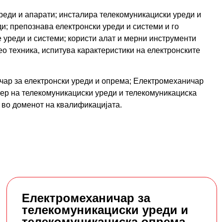
уреди и апарати; инсталира телекомуникациски уреди и
и; препознава електронски уреди и системи и го
е уреди и системи; користи алат и мерни инструменти
о техника, испитува карактеристики на електронските
чар за електронски уреди и опрема; Електромеханичар
тер на телекомуникациски уреди и телекомуникациска
а во доменот на квалификацијата.
Електромеханичар за
телекомуникациски уреди и
телекомуникациска опрема