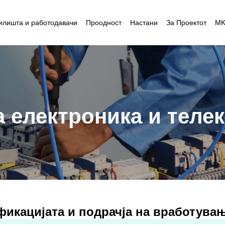
илишта и работодавачи
Проодност
Настани
За Проектот
M
 електроника и теле
фикацијата и подрачја на вработува