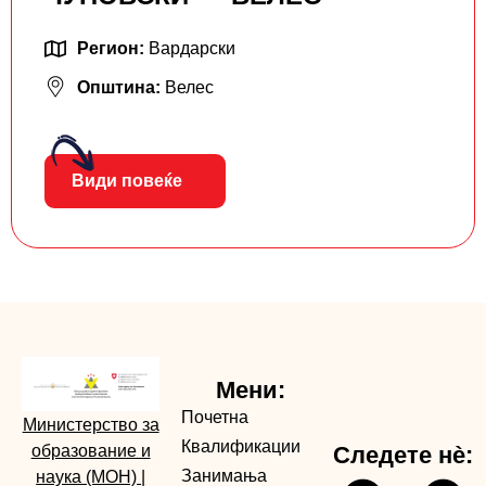
Регион:
Вардарски
Општина:
Велес
Види повеќе
Мени:
Почетна
Министерство за
Квалификации
образование и
Следете нè:
Занимања
наука (МОН)
|