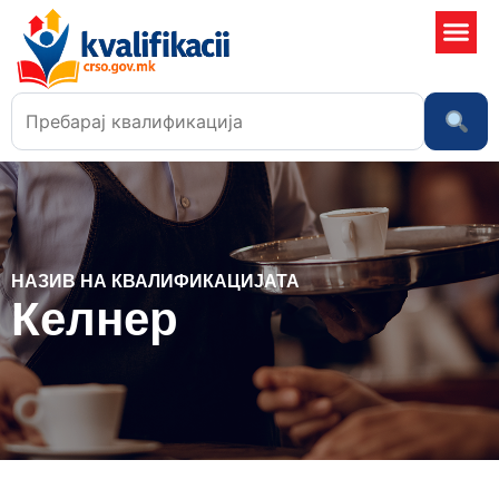
Училишта
НАЗИВ НА КВАЛИФИКАЦИЈАТА
Келнер