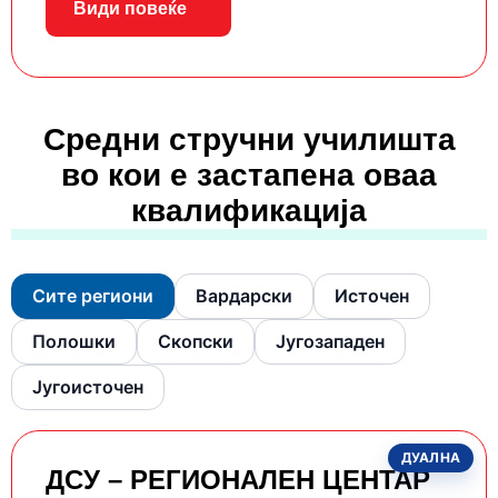
Види повеќе
Средни стручни училишта
во кои е застапена оваа
квалификација
Сите региони
Вардарски
Источен
Полошки
Скопски
Југозападен
Југоисточен
ДУАЛНА
ДСУ – РЕГИОНАЛЕН ЦЕНТАР