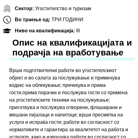
Сектор:
Угостителство и туризам
Во траење од:
ТРИ ГОДИНИ
Ниво на квалификација:
III
Oпис на квалификацијата и
подрачја на вработување
Врши подготвителни работи во угостителскиот
објект и во салата за послужување и применува
кодекс на облекување; пречекува и прима
гости,прима порачки и послужува гости со примена
на угостителските техники на послужување;
приготвува и послужува отворени, флаширани и
мешани пијалаци и напитоци; врши пресметка на
услуги и испраќа гости; работи во согласност со
нормативите и гарантира за квалитетот на работа и
услугите, како и извршува работи во согласност со