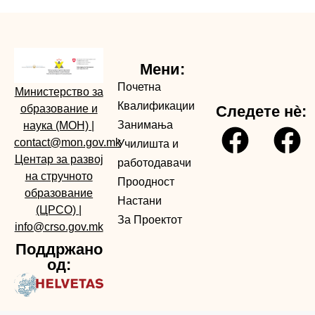
Мени:
Почетна
Министерство за
Квалификации
образование и
Следете нè:
Занимања
наука (МОН)
|
contact@mon.gov.mk
Училишта и
Центар за развој
работодавачи
на стручното
Проодност
образование
Настани
(ЦРСО)
|
За Проектот
info@crso.gov.mk
Поддржано
од: