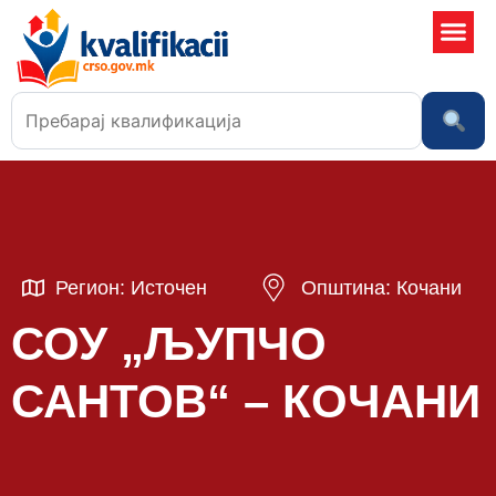
Училишта
Регион: Источен
Општина: Кочани
СОУ „ЉУПЧО
САНТОВ“ – КОЧАНИ