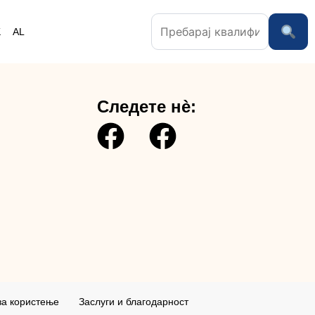
K
AL
Следете нè:
за користењe
Заслуги и благодарност