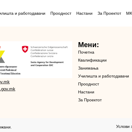
илишта и работодавачи
Проодност
Настани
За Проектот
M
Мени:
Почетна
Квалификации
Занимања
Училишта и работодавачи
ov.mk
Проодност
.gov.mk
Настани
За Проектот
Услови 
ржани.