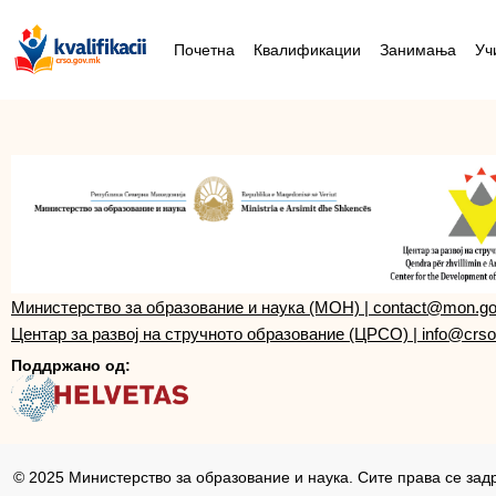
Почетна
Квалификации
Занимања
Уч
Министерство за образование и наука (МОН)
|
contact@mon.g
Центар за развој на стручното образование (ЦРСО)
|
info@crso
Поддржано од:
© 2025 Министерство за образование и наука. Сите права се зад