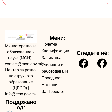
Мени:
Почетна
Министерство за
Квалификации
образование и
Следете нè:
Занимања
наука (МОН)
|
contact@mon.gov.mk
Училишта и
Центар за развој
работодавачи
на стручното
Проодност
образование
Настани
(ЦРСО)
|
За Проектот
info@crso.gov.mk
Поддржано
од: