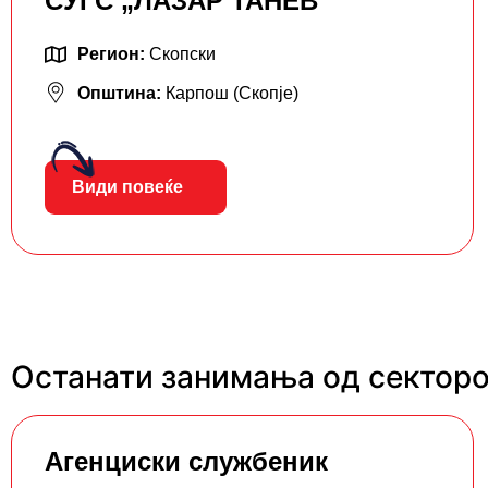
СУГС „ЛАЗАР ТАНЕВ“
Регион:
Скопски
Општина:
Карпош (Скопје)
Види повеќе
Останати занимања од секторо
Агенциски службеник