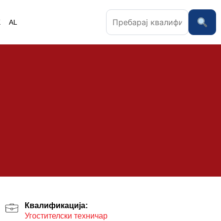
K
AL
Квалификација:
Угостителски техничар