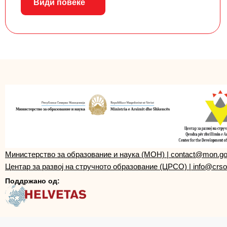
Види повеќе
Министерство за образование и наука (МОН)
|
contact@mon.g
Центар за развој на стручното образование (ЦРСО)
|
info@crso
Поддржано од: