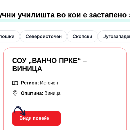
учни училишта во кои е застапено
лошки
Североисточен
Скопски
Југозападе
СОУ „ВАНЧО ПРКЕ“ –
ВИНИЦА
Регион:
Источен
Општина:
Виница
Види повеќе