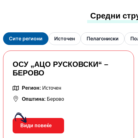
Средни стр
Сите региони
Источен
Пелагониски
По
ОСУ „АЦО РУСКОВСКИ“ –
БЕРОВО
Регион:
Источен
Општина:
Берово
Види повеќе