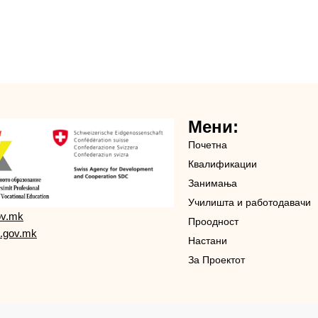
Мени:
Почетна
Квалификации
Занимања
Училишта и работодавачи
ov.mk
Проодност
.gov.mk
Настани
За Проектот