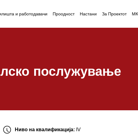
илишта и работодавачи
Проодност
Настани
За Проектот
M
телско послужување
Ниво на квалификација:
IV