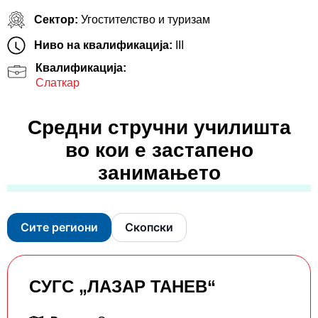
Сектор:
Угостителство и туризам
Ниво на квалификација:
III
Квалификација:
Слаткар
Средни стручни училишта
во кои е застапено
занимањето
Сите региони
Скопски
СУГС „ЛАЗАР ТАНЕВ“