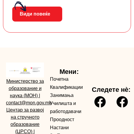
Види повеќе
Мени:
Почетна
Министерство за
Квалификации
образование и
Следете нè:
Занимања
наука (МОН)
|
contact@mon.gov.mk
Училишта и
Центар за развој
работодавачи
на стручното
Проодност
образование
Настани
(ЦРСО)
|